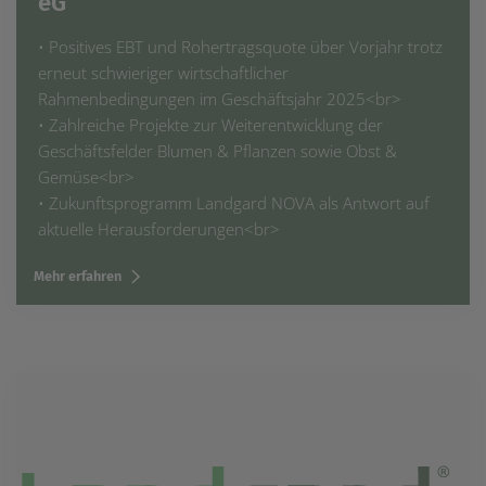
eG
einem erneuten Besuch der Seite schnell wieder zur
Verfügung stellen.
• Positives EBT und Rohertragsquote über Vorjahr trotz
erneut schwieriger wirtschaftlicher
Marketing
Wir verwenden Cookies für Personalisierung, um Ihnen
Rahmenbedingungen im Geschäftsjahr 2025<br>
Inhalte anzuzeigen, die relevanter für Sie sind. So
• Zahlreiche Projekte zur Weiterentwicklung der
können wir Ihnen beispielweise Angebote präsentieren,
Geschäftsfelder Blumen & Pflanzen sowie Obst &
die genau auf Ihr bisheriges Suchverhalten
zugeschnitten sind.
Gemüse<br>
• Zukunftsprogramm Landgard NOVA als Antwort auf
aktuelle Herausforderungen<br>
Mehr erfahren