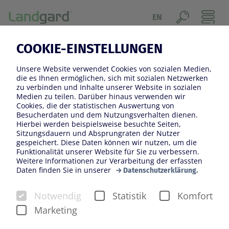
EN
NEUIGKEITEN
COOKIE-EINSTELLUNGEN
Jahresfilter
Unsere Website verwendet Cookies von sozialen Medien,
die es Ihnen ermöglichen, sich mit sozialen Netzwerken
2017
2018
2019
2020
2021
zu verbinden und Inhalte unserer Website in sozialen
Medien zu teilen. Darüber hinaus verwenden wir
2022
2023
2024
2025
2026
Cookies, die der statistischen Auswertung von
Besucherdaten und dem Nutzungsverhalten dienen.
Kategoriefilter
Hierbei werden beispielsweise besuchte Seiten,
Sitzungsdauern und Absprungraten der Nutzer
Veranstaltungen
Konzern
gespeichert. Diese Daten können wir nutzen, um die
Funktionalität unserer Website für Sie zu verbessern.
Weitere Informationen zur Verarbeitung der erfassten
Blumen und Pflanzen
Veiling Rhein-Maas
Daten finden Sie in unserer
Datenschutzerklärung.
Obst und Gemüse
Bloomways
Notwendig
Statistik
Komfort
Marketing
1000 gute Gründe
Landgard Stiftung