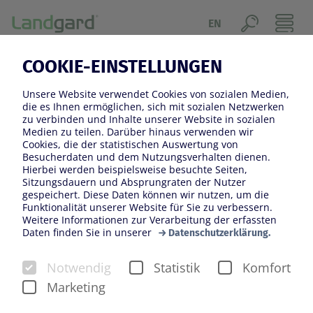
EN
COOKIE-EINSTELLUNGEN
PRODUKTE
Unsere Website verwendet Cookies von sozialen Medien,
Landgard bietet den Kund*innen als
die es Ihnen ermöglichen, sich mit sozialen Netzwerken
zu verbinden und Inhalte unserer Website in sozialen
Erzeugergenossenschaft die breite Palette der
Medien zu teilen. Darüber hinaus verwenden wir
Sortimente der angeschlossenen Gartenbaubetriebe.
Cookies, die der statistischen Auswertung von
Besucherdaten und dem Nutzungsverhalten dienen.
Dieses Sortiment wird ergänzt durch Zukäufe von
Hierbei werden beispielsweise besuchte Seiten,
Produkten, die die Gärtner*innen nicht oder saisonal
Sitzungsdauern und Absprungraten der Nutzer
gespeichert. Diese Daten können wir nutzen, um die
bedingt nur in geringen Mengen anbieten können. So
Funktionalität unserer Website für Sie zu verbessern.
bieten wir den Kund*innen das gesamte Spektrum von
Weitere Informationen zur Verarbeitung der erfassten
Daten finden Sie in unserer
A-Z, von der Anthurie bis zur Zwergpalme.
Datenschutzerklärung.
Bei der Landgard Blumen & Pflanzen GmbH können die
Notwendig
Statistik
Komfort
Kund*innen Schnittblumen, Beet- und Balkonpflanzen,
Marketing
Grünpflanzen, blühende Zimmerpflanzen,