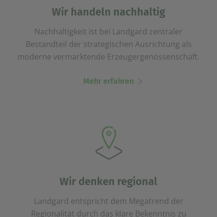
einem erneuten Besuch der Seite schnell wieder zur
Wir handeln nachhaltig
Verfügung stellen.
Nachhaltigkeit ist bei Landgard zentraler
Marketing
Wir verwenden Cookies für Personalisierung, um Ihnen
Bestandteil der strategischen Ausrichtung als
Inhalte anzuzeigen, die relevanter für Sie sind. So
moderne vermarktende Erzeugergenossenschaft.
können wir Ihnen beispielweise Angebote präsentieren,
die genau auf Ihr bisheriges Suchverhalten
zugeschnitten sind.
Mehr erfahren
Wir denken regional
Landgard entspricht dem Megatrend der
Regionalität durch das klare Bekenntnis zu