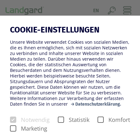
EN
COOKIE-EINSTELLUNGEN
Landgard ist Ihr Partner, wenn es um
Frische geht.
Unsere Website verwendet Cookies von sozialen Medien,
die es Ihnen ermöglichen, sich mit sozialen Netzwerken
BLUMEN & PFLANZEN
zu verbinden und Inhalte unserer Website in sozialen
Medien zu teilen. Darüber hinaus verwenden wir
Cookies, die der statistischen Auswertung von
Blumen und Pflanzen machen das Leben schöner und
Besucherdaten und dem Nutzungsverhalten dienen.
mit Landgard blüht das Geschäft. Dank unserer
Hierbei werden beispielsweise besuchte Seiten,
Sitzungsdauern und Absprungraten der Nutzer
Erzeuger aus ganz Europa haben wir täglich ein buntes
gespeichert. Diese Daten können wir nutzen, um die
Sortiment an Schnittblumen und Zimmerpflanzen im
Funktionalität unserer Website für Sie zu verbessern.
Weitere Informationen zur Verarbeitung der erfassten
Angebot. Wir verbinden den Gartenbau mit dem
Daten finden Sie in unserer
Datenschutzerklärung.
Handel. Mit individuellen Angeboten und einem auf die
Bedürfnisse unserer Kunden und Erzeuger
Notwendig
Statistik
Komfort
gleichermaßen zugeschnittenen Service.
Marketing
Ordertage