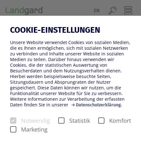
EN
COOKIE-EINSTELLUNGEN
VERKAUFSFÖRDERUNG
Unsere Website verwendet Cookies von sozialen Medien,
Egal ob Blumen, Pflanzen, Obst oder Gemüse –
die es Ihnen ermöglichen, sich mit sozialen Netzwerken
zu verbinden und Inhalte unserer Website in sozialen
Landgard-Produkte haben in den Geschäften, Läden
Medien zu teilen. Darüber hinaus verwenden wir
und auf Märkten immer einen glanzvollen Auftritt. Um
Cookies, die der statistischen Auswertung von
Besucherdaten und dem Nutzungsverhalten dienen.
die hochwertigen Produkte optimal in Szene zu setzen,
Hierbei werden beispielsweise besuchte Seiten,
arbeitet Landgard ständig an kreativen Konzepten für
Sitzungsdauern und Absprungraten der Nutzer
gespeichert. Diese Daten können wir nutzen, um die
das Marketing am Point of Sale.
Funktionalität unserer Website für Sie zu verbessern.
Weitere Informationen zur Verarbeitung der erfassten
Landgard-Kund*innen können sich sicher sein,
Daten finden Sie in unserer
Datenschutzerklärung.
jederzeit von Experten in Sachen Verkaufsförderung
unterstützt zu werden. Mit sicherem Gespür für die
Notwendig
Statistik
Komfort
Bedürfnisse der Verbraucher*innen unterstützt
Marketing
Landgard die Kund*innen bei der Integration neuer