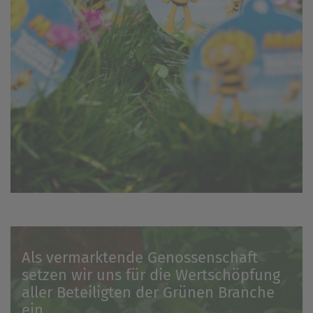
einem erneuten Besuch der Seite schnell wieder zur
Verfügung stellen.
Marketing
Wir verwenden Cookies für Personalisierung, um Ihnen
Inhalte anzuzeigen, die relevanter für Sie sind. So
können wir Ihnen beispielweise Angebote präsentieren,
die genau auf Ihr bisheriges Suchverhalten
zugeschnitten sind.
Als vermarktende Genossenschaft
setzen wir uns für die Wertschöpfung
aller Beteiligten der Grünen Branche
ein.