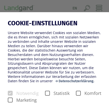
EN
COOKIE-EINSTELLUNGEN
IHR KONTAKT BEI
MEDIENANFRAGEN
Unsere Website verwendet Cookies von sozialen Medien,
die es Ihnen ermöglichen, sich mit sozialen Netzwerken
zu verbinden und Inhalte unserer Website in sozialen
Sie sind Journalist*in und benötigen Informationen
Medien zu teilen. Darüber hinaus verwenden wir
über Landgard? Sie suchen eine*n Ansprechpartner*in
Cookies, die der statistischen Auswertung von
Besucherdaten und dem Nutzungsverhalten dienen.
für ein Interview? Sie möchten Film- oder
Hierbei werden beispielsweise besuchte Seiten,
Tonaufnahmen von Landgard produzieren und
Sitzungsdauern und Absprungraten der Nutzer
gespeichert. Diese Daten können wir nutzen, um die
benötigen eine Dreherlaubnis? In diesen Fällen und bei
Funktionalität unserer Website für Sie zu verbessern.
allen weiteren Medienanfragen unterstützt Sie das
Weitere Informationen zur Verarbeitung der erfassten
Daten finden Sie in unserer
Datenschutzerklärung.
Team der Landgard-Unternehmenskommunikation.
Notwendig
Statistik
Komfort
Ihr Ansprechpartner ist:
Marketing
Michael Hermes