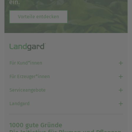
ein.
einem erneuten Besuch der Seite schnell wieder zur
Verfügung stellen.
Vorteile entdecken
Marketing
Wir verwenden Cookies für Personalisierung, um Ihnen
Inhalte anzuzeigen, die relevanter für Sie sind. So
können wir Ihnen beispielweise Angebote präsentieren,
die genau auf Ihr bisheriges Suchverhalten
zugeschnitten sind.
Für Kund*innen
Für Erzeuger*innen
Serviceangebote
Landgard
1000 gute Gründe