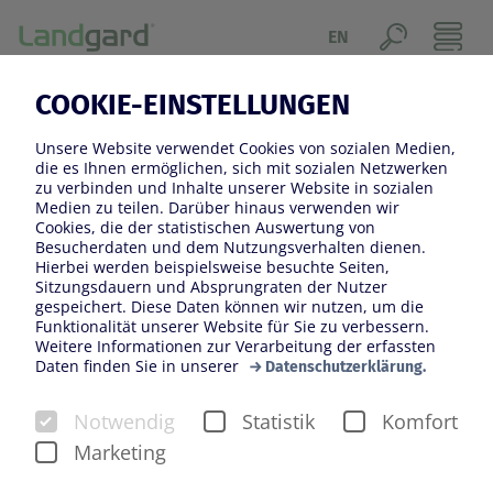
EN
COOKIE-EINSTELLUNGEN
REGIONALITÄT
Unsere Website verwendet Cookies von sozialen Medien,
Der Wunsch nach Regionalität ist einer der Megatrends
die es Ihnen ermöglichen, sich mit sozialen Netzwerken
zu verbinden und Inhalte unserer Website in sozialen
der Gegenwart. Landgard entspricht diesem Trend
Medien zu teilen. Darüber hinaus verwenden wir
durch das klare Bekenntnis zu deutschen
Cookies, die der statistischen Auswertung von
Besucherdaten und dem Nutzungsverhalten dienen.
Erzeuger*innen und deren Produkten. Um diese Basis
Hierbei werden beispielsweise besuchte Seiten,
nachhaltig zu stärken, engagiert sich Landgard mit
Sitzungsdauern und Absprungraten der Nutzer
gespeichert. Diese Daten können wir nutzen, um die
Konzepten wie „Deutschland schmeckt“ im Bereich
Funktionalität unserer Website für Sie zu verbessern.
Obst und Gemüse sowie „Deutsche Gärtnerware“ und
Weitere Informationen zur Verarbeitung der erfassten
Daten finden Sie in unserer
der Teilnahme am Regionalfenster-Programm im
Datenschutzerklärung.
Bereich Blumen und Pflanzen konsequent für Produkte
Notwendig
Statistik
Komfort
heimischer, deutscher Erzeugerbetriebe und die
Marketing
Produktion in Deutschland. Die Internationalisierung
unserer Erzeugerstruktur ermöglicht es uns, das