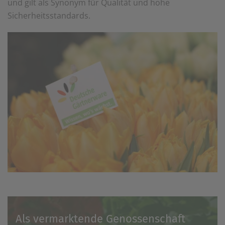
und gilt als Synonym für Qualität und hohe
einem erneuten Besuch der Seite schnell wieder zur
Sicherheitsstandards.
Verfügung stellen.
Marketing
Wir verwenden Cookies für Personalisierung, um Ihnen
Inhalte anzuzeigen, die relevanter für Sie sind. So
können wir Ihnen beispielweise Angebote präsentieren,
die genau auf Ihr bisheriges Suchverhalten
zugeschnitten sind.
Als vermarktende Genossenschaft