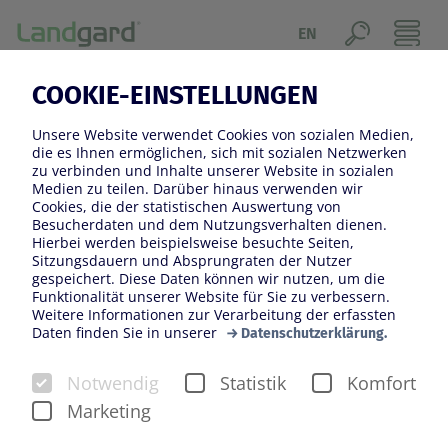
EN
COOKIE-EINSTELLUNGEN
DER APFEL FÄLLT NICHT WEIT VOM
STAMM
Unsere Website verwendet Cookies von sozialen Medien,
die es Ihnen ermöglichen, sich mit sozialen Netzwerken
zu verbinden und Inhalte unserer Website in sozialen
Wir liefern frisches Obst und Gemüse aus der Region
Medien zu teilen. Darüber hinaus verwenden wir
direkt an unsere Kund*innen in der Nachbarschaft.
Cookies, die der statistischen Auswertung von
Besucherdaten und dem Nutzungsverhalten dienen.
Darüber hinaus versorgen wir unsere Kund*innen an
Hierbei werden beispielsweise besuchte Seiten,
365 Tagen im Jahr mit Produkten aus allen wichtigen
Sitzungsdauern und Absprungraten der Nutzer
gespeichert. Diese Daten können wir nutzen, um die
europäischen Anbaugebieten – direkt von unseren
Funktionalität unserer Website für Sie zu verbessern.
zertifizierten Erzeuger*innen. So bekommt der Handel
Weitere Informationen zur Verarbeitung der erfassten
Daten finden Sie in unserer
Datenschutzerklärung.
alles, was er braucht – natürlich auch in Bio-Qualität.
Notwendig
Statistik
Komfort
Kernobst
Marketing
Äpfel, Birnen, Quitten...