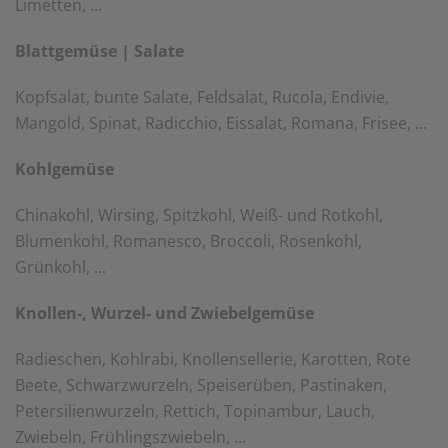
Limetten, ...
einem erneuten Besuch der Seite schnell wieder zur
Verfügung stellen.
Blattgemüse | Salate
Marketing
Wir verwenden Cookies für Personalisierung, um Ihnen
Kopfsalat, bunte Salate, Feldsalat, Rucola, Endivie,
Inhalte anzuzeigen, die relevanter für Sie sind. So
Mangold, Spinat, Radicchio, Eissalat, Romana, Frisee, ...
können wir Ihnen beispielweise Angebote präsentieren,
die genau auf Ihr bisheriges Suchverhalten
zugeschnitten sind.
Kohlgemüse
Chinakohl, Wirsing, Spitzkohl, Weiß- und Rotkohl,
Blumenkohl, Romanesco, Broccoli, Rosenkohl,
Grünkohl, ...
Knollen-, Wurzel- und Zwiebelgemüse
Radieschen, Kohlrabi, Knollensellerie, Karotten, Rote
Beete, Schwarzwurzeln, Speiserüben, Pastinaken,
Petersilienwurzeln, Rettich, Topinambur, Lauch,
Zwiebeln, Frühlingszwiebeln, ...