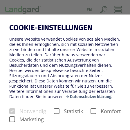
EN
COOKIE-EINSTELLUNGEN
Unsere Website verwendet Cookies von sozialen Medien,
die es Ihnen ermöglichen, sich mit sozialen Netzwerken
zu verbinden und Inhalte unserer Website in sozialen
Medien zu teilen. Darüber hinaus verwenden wir
Cookies, die der statistischen Auswertung von
Besucherdaten und dem Nutzungsverhalten dienen.
Hierbei werden beispielsweise besuchte Seiten,
Sitzungsdauern und Absprungraten der Nutzer
gespeichert. Diese Daten können wir nutzen, um die
Funktionalität unserer Website für Sie zu verbessern.
NOCH BIS ZUM 11.
Weitere Informationen zur Verarbeitung der erfassten
Daten finden Sie in unserer
Datenschutzerklärung.
AUGUST ANMELDEN
Notwendig
Statistik
Komfort
Zertifikatslehrgangs „Betriebswirt*in im
Marketing
Produktionsgartenbau“ der Landgard Stiftung