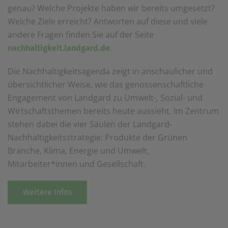
genau? Welche Projekte haben wir bereits umgesetzt?
einem erneuten Besuch der Seite schnell wieder zur
Verfügung stellen.
Welche Ziele erreicht? Antworten auf diese und viele
andere Fragen finden Sie auf der Seite
Marketing
Wir verwenden Cookies für Personalisierung, um Ihnen
.
nachhaltigkeit.landgard.de
Inhalte anzuzeigen, die relevanter für Sie sind. So
können wir Ihnen beispielweise Angebote präsentieren,
Die Nachhaltigkeitsagenda zeigt in anschaulicher und
die genau auf Ihr bisheriges Suchverhalten
zugeschnitten sind.
übersichtlicher Weise, wie das genossenschaftliche
Engagement von Landgard zu Umwelt-, Sozial- und
Wirtschaftsthemen bereits heute aussieht. Im Zentrum
stehen dabei die vier Säulen der Landgard-
Nachhaltigkeitsstrategie: Produkte der Grünen
Branche, Klima, Energie und Umwelt,
Mitarbeiter*innen und Gesellschaft.
Weitere Infos