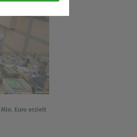
sere Dienste und Angebote
cherzahlen oder den Effekt
ispielsweise
ese bei einem erneuten
ie sind. So können wir Ihnen
n sind.
Mio. Euro erzielt