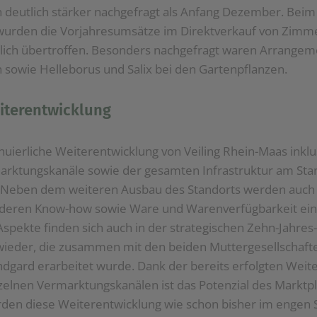
deutlich stärker nachgefragt als Anfang Dezember. Beim 
wurden die Vorjahresumsätze im Direktverkauf von Zimme
lich übertroffen. Besonders nachgefragt waren Arrangeme
sowie Helleborus und Salix bei den Gartenpflanzen.
iterentwicklung
nuierliche Weiterentwicklung von Veiling Rhein-Maas inklu
rktungskanäle sowie der gesamten Infrastruktur am Stan
Neben dem weiteren Ausbau des Standorts werden auch z
 deren Know-how sowie Ware und Warenverfügbarkeit ei
 Aspekte finden sich auch in der strategischen Zehn-Jahre
“ wieder, die zusammen mit den beiden Muttergesellschaft
ndgard erarbeitet wurde. Dank der bereits erfolgten Wei
zelnen Vermarktungskanälen ist das Potenzial des Marktpl
den diese Weiterentwicklung wie schon bisher im engen 