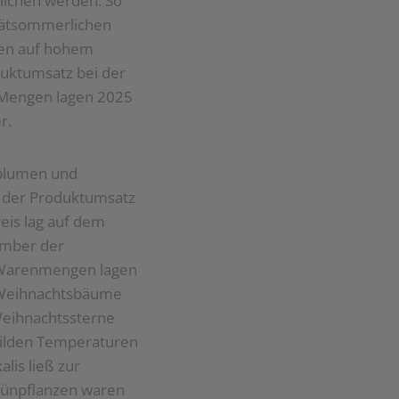
lichen werden. So
pätsommerlichen
nen auf hohem
duktumsatz bei der
n Mengen lagen 2025
r.
tblumen und
n der Produktumsatz
eis lag auf dem
ember der
e Warenmengen lagen
d Weihnachtsbäume
Weihnachtssterne
 milden Temperaturen
lis ließ zur
rünpflanzen waren