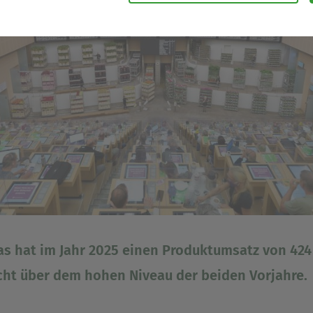
zeitlichen Abständen anonymisierte Daten und Statistiken, um un
 Daten verwenden wir beispielsweise, um die Entwicklung von Besu
re Seitenbesucher nachvollziehen zu können.
nen die Bedienung unserer Seiten zu erleichtern. So können wir be
e oder Webseiten-Einstellungen temporär speichern und Ihnen di
der zur Verfügung stellen.
rsonalisierung, um Ihnen Inhalte anzuzeigen, die relevanter für S
ntieren, die genau auf Ihr bisheriges Suchverhalten zugeschnitte
s hat im Jahr 2025 einen Produktumsatz von 424 
icht über dem hohen Niveau der beiden Vorjahre.