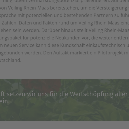
 mit großem Vermarktungspotenzial präsentieren. Auf dem
von Veiling Rhein-Maas bereitstehen, um die Versteigerung 
spräche mit potenziellen und bestehenden Partnern zu füh
 Zahlen, Daten und Fakten rund um Veiling Rhein-Maas eine R
hen sein werden. Darüber hinaus stellt Veiling Rhein-Maa
tungspaket für potenzielle Neukunden vor, die weiter entfe
em neuen Service kann diese Kundschaft einkaufstechnisch u
ngebunden werden. Den Auftakt markiert ein Pilotprojekt mi
utschland.
 setzen wir uns für die Wertschöpfung aller
ein.