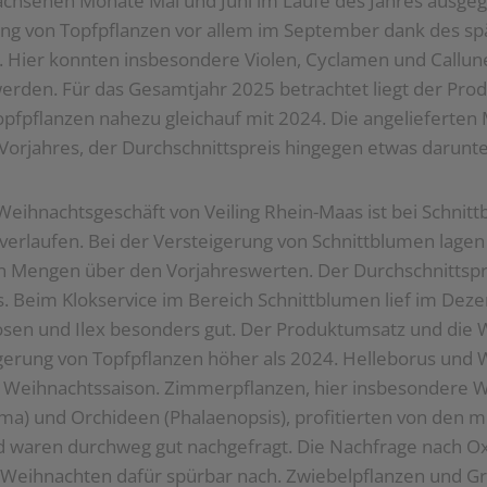
chsenen Monate Mai und Juni im Laufe des Jahres ausgeg
ng von Topfpflanzen vor allem im September dank des s
f. Hier konnten insbesondere Violen, Cyclamen und Callu
erden. Für das Gesamtjahr 2025 betrachtet liegt der Pro
opfpflanzen nahezu gleichauf mit 2024. Die angelieferte
Vorjahres, der Durchschnittspreis hingegen etwas darunte
Weihnachtsgeschäft von Veiling Rhein-Maas ist bei Schnit
 verlaufen. Bei der Versteigerung von Schnittblumen lage
en Mengen über den Vorjahreswerten. Der Durchschnittspr
s. Beim Klokservice im Bereich Schnittblumen lief im Dez
osen und Ilex besonders gut. Der Produktumsatz und di
igerung von Topfpflanzen höher als 2024. Helleborus un
 Weihnachtssaison. Zimmerpflanzen, hier insbesondere 
ima) und Orchideen (Phalaenopsis), profitierten von den
 waren durchweg gut nachgefragt. Die Nachfrage nach Oxa
 Weihnachten dafür spürbar nach. Zwiebelpflanzen und G