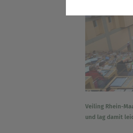
Statistik
Wir erfassen in bestimmten 
stetig zu verbessern. Diese
bestimmter Inhalte auf unse
Komfort
Diese Cookies helfen uns, Ih
Suchergebnisse, Suchbegriff
Besuch der Seite schnell wie
Marketing
Wir verwenden Cookies für Pe
beispielweise Angebote präse
Veiling Rhein-Maa
und lag damit le