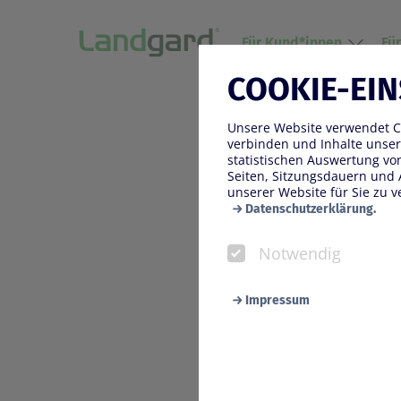
Für Kund*innen
Fü
COOKIE-EI
14.01.2026
Unsere Website verwendet Co
VEILING
verbinden und Inhalte unser
statistischen Auswertung v
GESTIE
Seiten, Sitzungsdauern und 
unserer Website für Sie zu v
Datenschutzerklärung.
Notwendig
Impressum
Notwendig
Diese Cookies werden zur Ge
Seite benötigt werden. Darun
wir Ihnen bei einem erneute