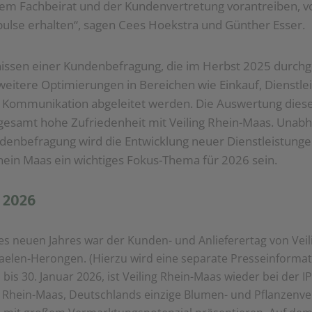
em Fachbeirat und der Kundenvertretung vorantreiben, 
pulse erhalten“, sagen Cees Hoekstra und Günther Esser.
issen einer Kundenbefragung, die im Herbst 2025 durchg
eitere Optimierungen in Bereichen wie Einkauf, Dienstle
Kommunikation abgeleitet werden. Die Auswertung diese
nsgesamt hohe Zufriedenheit mit Veiling Rhein-Maas. Unab
denbefragung wird die Entwicklung neuer Dienstleistungen
hein Maas ein wichtiges Fokus-Thema für 2026 sein.
s 2026
des neuen Jahres war der Kunden- und Anlieferertag von Ve
raelen-Herongen. (Hierzu wird eine separate Presseinformati
bis 30. Januar 2026, ist Veiling Rhein-Maas wieder bei der 
ng Rhein-Maas, Deutschlands einzige Blumen- und Pflanzenve