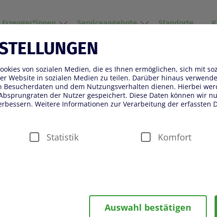
r Erzeuger*innen
Serviceangebote
Standorte
K
NSTELLUNGEN
okies von sozialen Medien, die es Ihnen ermöglichen, sich mit so
 RHEIN-MAAS 2025 MIT LE
er Website in sozialen Medien zu teilen. Darüber hinaus verwenden
on Besucherdaten und dem Nutzungsverhalten dienen. Hierbei wer
GENEM PRODUKTUMSATZ
Absprungraten der Nutzer gespeichert. Diese Daten können wir nut
erbessern. Weitere Informationen zur Verarbeitung der erfassten D
Statistik
Komfort
währleistung von Sicherheitsfunktionalitäten verwendet, die für d
Auswahl bestätigen
ter fällt beispielsweise die Speicherung Ihrer Einstellung für das 
n Besuch der Seite eine schnellere Nutzung unserer Dienste ermö