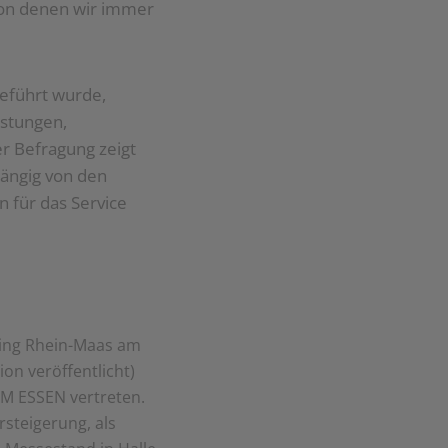
von denen wir immer
eführt wurde,
istungen,
r Befragung zeigt
hängig von den
 für das Service
iling Rhein-Maas am
on veröffentlicht)
IPM ESSEN vertreten.
rsteigerung, als