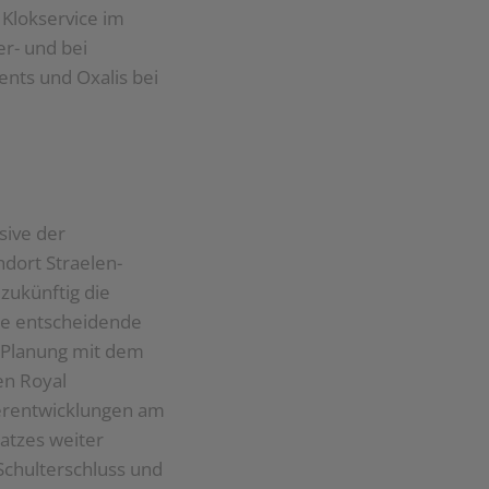
Klokservice im
r- und bei
nts und Oxalis bei
sive der
dort Straelen-
ukünftig die
ne entscheidende
s-Planung mit dem
en Royal
terentwicklungen am
atzes weiter
Schulterschluss und