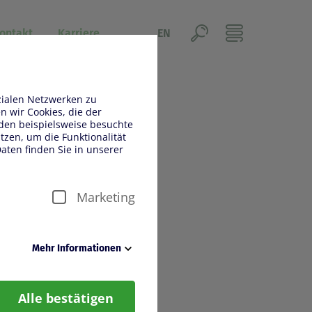
ontakt
Karriere
EN
zialen Netzwerken zu
ICHT
 wir Cookies, die der
den beispielsweise besuchte
zen, um die Funktionalität
aten finden Sie in unserer
Marketing
Mehr Informationen
en reibungslosen Betrieb der
Alle bestätigen
„eingeloggt bleiben“, damit
glichen können.