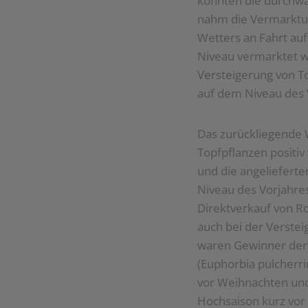
konnten die durchwa
nahm die Vermarktu
Wetters an Fahrt au
Niveau vermarktet w
Versteigerung von T
auf dem Niveau des 
Das zurückliegende 
Topfpflanzen positiv
und die angeliefert
Niveau des Vorjahre
Direktverkauf von R
auch bei der Verste
waren Gewinner der
(Euphorbia pulcherr
vor Weihnachten und
Hochsaison kurz vor