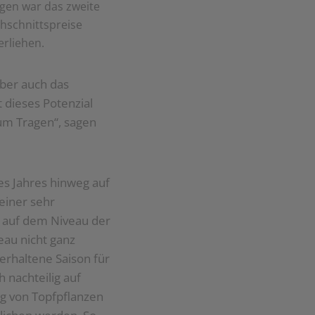
gen war das zweite
hschnittspreise
erliehen.
ber auch das
 dieses Potenzial
um Tragen“, sagen
es Jahres hinweg auf
 einer sehr
n auf dem Niveau der
eau nicht ganz
verhaltene Saison für
 nachteilig auf
g von Topfpflanzen