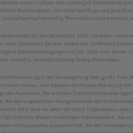
haltenen ersten Halbjahr mit schwierigen Rahmenbedingun
größeres Warenangebot, eine hohe Nachfrage und gute Durc
Geschäftsverlauf bei Veiling Rhein-Maas positive Impulse v
roduktumsatz für das Gesamtjahr 2025 zufrieden, sehen a
as unser Marktplatz darüber hinaus hat. Hoffentlich kommt
nstigere Rahmenbedingungen im Jahr 2026 noch besser z
ees Hoekstra, Geschäftsführung Veiling Rhein-Maas.
chnittblumen lag in der Versteigerung über große Teile d
nt hohen Niveau. Hier bildeten die Monate Mai bis Juli mit
ge die Ausnahme. Die erzielten Durchschnittspreise lage
e. Bei den angelieferten Mengen konnte das Vorjahresniv
chlich dafür sind vor allem die letzte Tulpensaison, eine 
Teil schlechte Wetter in wichtigen Importländern, das sich
sen und Gypsophila ausgewirkt hat. Bei der Versteigerun