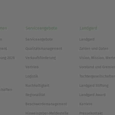
nnen
Serviceangebote
Landgard
en
Serviceangebote
Landgard
ment
Qualitätsmanagement
Zahlen und Daten
ung 2026
Verkaufsförderung
Vision, Mission, Wert
Vertrieb
Vorstand und Gremie
Logistik
Tochtergesellschafte
Nachhaltigkeit
Landgard Stiftung
chäften
Regionalität
Landgard Award
Beschwerdemanagement
Karriere
Hinweisgeber-Meldestelle
Pressekontakt