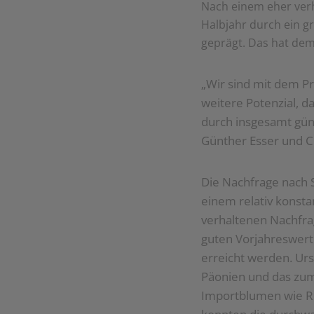
Nach einem eher ver
Halbjahr durch ein 
geprägt. Das hat dem 
„Wir sind mit dem P
weitere Potenzial, d
durch insgesamt gü
Günther Esser und C
Die Nachfrage nach S
einem relativ konsta
verhaltenen Nachfra
guten Vorjahreswert
erreicht werden. Ursä
Päonien und das zum 
Importblumen wie Ro