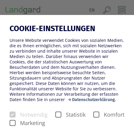
EN
COOKIE-EINSTELLUNGEN
GREMIEN
Unsere Website verwendet Cookies von sozialen Medien,
Landgard setzt als Genossenschaft auf die Stärke
die es Ihnen ermöglichen, sich mit sozialen Netzwerken
zu verbinden und Inhalte unserer Website in sozialen
seiner Mitglieder. Das Unternehmen gehört zu 100
Medien zu teilen. Darüber hinaus verwenden wir
Prozent den Erzeuger*innen, die 365 Tage im Jahr
Cookies, die der statistischen Auswertung von
Besucherdaten und dem Nutzungsverhalten dienen.
Blumen und Pflanzen sowie Obst & Gemüse anliefern,
Hierbei werden beispielsweise besuchte Seiten,
damit sie an Kund*innen aus dem Fachgroß- und
Sitzungsdauern und Absprungraten der Nutzer
gespeichert. Diese Daten können wir nutzen, um die
Einzelhandel und dem organisierten Handel
Funktionalität unserer Website für Sie zu verbessern.
weitergeliefert werden können.
Weitere Informationen zur Verarbeitung der erfassten
Daten finden Sie in unserer
Datenschutzerklärung.
Die Erzeuger*innen sind in die strategischen und
organisatorischen Überlegungen und Zielsetzungen
Notwendig
Statistik
Komfort
entscheidend und beratend eingebunden. Dazu
Marketing
entsenden die Erzeuger*innen ihre Vertreter in die