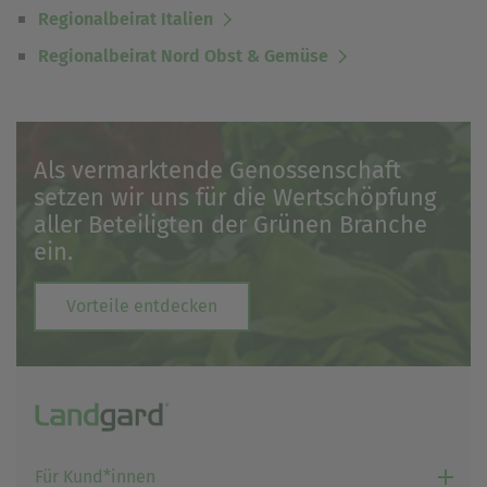
einem erneuten Besuch der Seite schnell wieder zur
Regionalbeirat Italien
Verfügung stellen.
Regionalbeirat Nord Obst & Gemüse
Marketing
Wir verwenden Cookies für Personalisierung, um Ihnen
Inhalte anzuzeigen, die relevanter für Sie sind. So
können wir Ihnen beispielweise Angebote präsentieren,
die genau auf Ihr bisheriges Suchverhalten
Als vermarktende Genossenschaft
zugeschnitten sind.
setzen wir uns für die Wertschöpfung
aller Beteiligten der Grünen Branche
ein.
Vorteile entdecken
Für Kund*innen