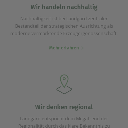
einem erneuten Besuch der Seite schnell wieder zur
Wir handeln nachhaltig
Verfügung stellen.
Nachhaltigkeit ist bei Landgard zentraler
Marketing
Wir verwenden Cookies für Personalisierung, um Ihnen
Bestandteil der strategischen Ausrichtung als
Inhalte anzuzeigen, die relevanter für Sie sind. So
moderne vermarktende Erzeugergenossenschaft.
können wir Ihnen beispielweise Angebote präsentieren,
die genau auf Ihr bisheriges Suchverhalten
zugeschnitten sind.
Mehr erfahren
Wir denken regional
Landgard entspricht dem Megatrend der
Regionalität durch das klare Bekenntnis zu