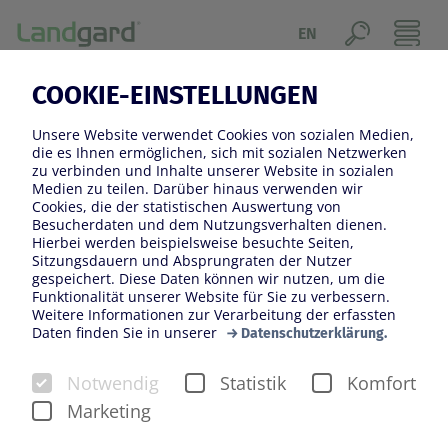
EN
COOKIE-EINSTELLUNGEN
Landgard ist Ihr Partner, wenn es um
Frische geht.
Unsere Website verwendet Cookies von sozialen Medien,
die es Ihnen ermöglichen, sich mit sozialen Netzwerken
BLUMEN & PFLANZEN
zu verbinden und Inhalte unserer Website in sozialen
Medien zu teilen. Darüber hinaus verwenden wir
Cookies, die der statistischen Auswertung von
Blumen und Pflanzen machen das Leben schöner und
Besucherdaten und dem Nutzungsverhalten dienen.
mit Landgard blüht das Geschäft. Dank unserer
Hierbei werden beispielsweise besuchte Seiten,
Sitzungsdauern und Absprungraten der Nutzer
Erzeuger aus ganz Europa haben wir täglich ein buntes
gespeichert. Diese Daten können wir nutzen, um die
Sortiment an Schnittblumen und Zimmerpflanzen im
Funktionalität unserer Website für Sie zu verbessern.
Weitere Informationen zur Verarbeitung der erfassten
Angebot. Wir verbinden den Gartenbau mit dem
Daten finden Sie in unserer
Datenschutzerklärung.
Handel. Mit individuellen Angeboten und einem auf die
Bedürfnisse unserer Kunden und Erzeuger
Notwendig
Statistik
Komfort
gleichermaßen zugeschnittenen Service.
Marketing
Ordertage