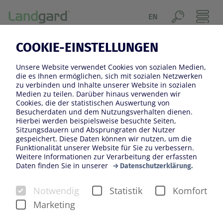
EN
COOKIE-EINSTELLUNGEN
QUALITÄTSMANAGEMENT
Unsere Website verwendet Cookies von sozialen Medien,
Das Landgard-Qualitätsmanagement verfolgt einen
die es Ihnen ermöglichen, sich mit sozialen Netzwerken
zu verbinden und Inhalte unserer Website in sozialen
ganzheitlichen Ansatz und ist ein integraler Bestandteil
Medien zu teilen. Darüber hinaus verwenden wir
unserer Unternehmensphilosophie. Dabei steht die
Cookies, die der statistischen Auswertung von
Besucherdaten und dem Nutzungsverhalten dienen.
Produktqualität ebenso im Vordergrund unserer
Hierbei werden beispielsweise besuchte Seiten,
Arbeit wie die Standort- und Erzeugerzertifizierungen,
Sitzungsdauern und Absprungraten der Nutzer
gespeichert. Diese Daten können wir nutzen, um die
das Rückstandsmonitoring, die Rückverfolgbarkeit
Funktionalität unserer Website für Sie zu verbessern.
unserer Produkte und nicht zuletzt auch die
Weitere Informationen zur Verarbeitung der erfassten
Daten finden Sie in unserer
Nachhaltigkeit unseres gesamten Wirkens. Die
Datenschutzerklärung.
kontinuierliche Weiterentwicklung aller
Notwendig
Statistik
Komfort
qualitätsrelevanten Parameter ist dabei für uns eine
Marketing
Selbstverständlichkeit. Die Waren- und
Kulturkontrollen durch Produktbetreuer*innen und