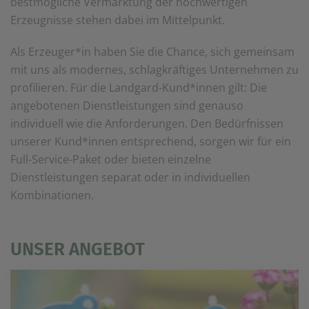
bestmögliche Vermarktung der hochwertigen
einem erneuten Besuch der Seite schnell wieder zur
Erzeugnisse stehen dabei im Mittelpunkt.
Verfügung stellen.
Marketing
Als Erzeuger*in haben Sie die Chance, sich gemeinsam
Wir verwenden Cookies für Personalisierung, um Ihnen
mit uns als modernes, schlagkräftiges Unternehmen zu
Inhalte anzuzeigen, die relevanter für Sie sind. So
können wir Ihnen beispielweise Angebote präsentieren,
profilieren. Für die Landgard-Kund*innen gilt: Die
die genau auf Ihr bisheriges Suchverhalten
angebotenen Dienstleistungen sind genauso
zugeschnitten sind.
individuell wie die Anforderungen. Den Bedürfnissen
unserer Kund*innen entsprechend, sorgen wir für ein
Full-Service-Paket oder bieten einzelne
Dienstleistungen separat oder in individuellen
Kombinationen.
UNSER ANGEBOT