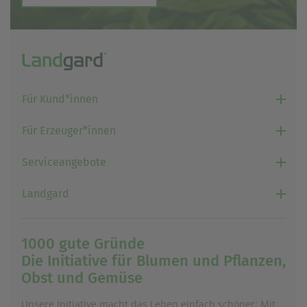
einem erneuten Besuch der Seite schnell wieder zur
Verfügung stellen.
Marketing
Wir verwenden Cookies für Personalisierung, um Ihnen
Inhalte anzuzeigen, die relevanter für Sie sind. So
können wir Ihnen beispielweise Angebote präsentieren,
die genau auf Ihr bisheriges Suchverhalten
Für Kund*innen
zugeschnitten sind.
Für Erzeuger*innen
Serviceangebote
Landgard
1000 gute Gründe
Die Initiative für Blumen und Pflanzen,
Obst und Gemüse
Unsere Initiative macht das Leben einfach schöner: Mit