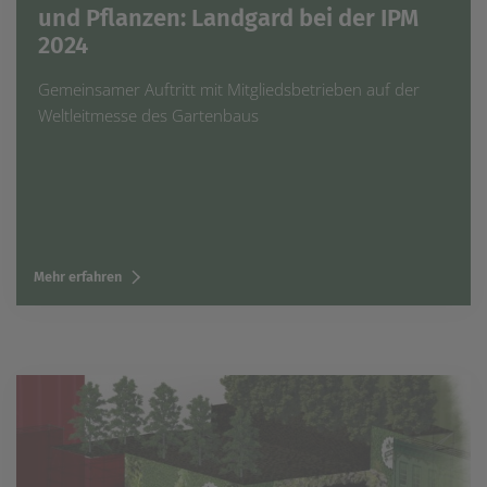
und Pflanzen: Landgard bei der IPM
einem erneuten Besuch der Seite schnell wieder zur
Verfügung stellen.
2024
Marketing
Gemeinsamer Auftritt mit Mitgliedsbetrieben auf der
Wir verwenden Cookies für Personalisierung, um Ihnen
Inhalte anzuzeigen, die relevanter für Sie sind. So
Weltleitmesse des Gartenbaus
können wir Ihnen beispielweise Angebote präsentieren,
die genau auf Ihr bisheriges Suchverhalten
zugeschnitten sind.
Mehr erfahren