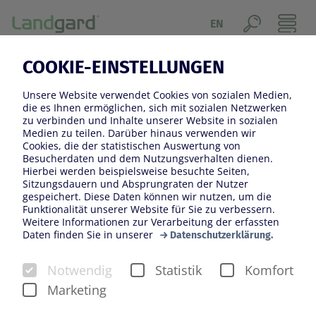
EN
NEUIGKEITEN
COOKIE-EINSTELLUNGEN
Jahresfilter
Unsere Website verwendet Cookies von sozialen Medien,
die es Ihnen ermöglichen, sich mit sozialen Netzwerken
2017
2018
2019
2020
2021
zu verbinden und Inhalte unserer Website in sozialen
Medien zu teilen. Darüber hinaus verwenden wir
2022
2023
2024
2025
2026
Cookies, die der statistischen Auswertung von
Besucherdaten und dem Nutzungsverhalten dienen.
Kategoriefilter
Hierbei werden beispielsweise besuchte Seiten,
Sitzungsdauern und Absprungraten der Nutzer
Veranstaltungen
Konzern
gespeichert. Diese Daten können wir nutzen, um die
Funktionalität unserer Website für Sie zu verbessern.
Weitere Informationen zur Verarbeitung der erfassten
Blumen und Pflanzen
Veiling Rhein-Maas
Daten finden Sie in unserer
Datenschutzerklärung.
Obst und Gemüse
Bloomways
Notwendig
Statistik
Komfort
Marketing
1000 gute Gründe
Landgard Stiftung