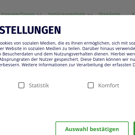
r Erzeuger*innen
Serviceangebote
Standorte
K
NSTELLUNGEN
okies von sozialen Medien, die es Ihnen ermöglichen, sich mit so
er Website in sozialen Medien zu teilen. Darüber hinaus verwenden
on Besucherdaten und dem Nutzungsverhalten dienen. Hierbei wer
Absprungraten der Nutzer gespeichert. Diese Daten können wir nut
erbessern. Weitere Informationen zur Verarbeitung der erfassten D
2021
2022
2023
2024
2025
202
Statistik
Komfort
und Pflanzen
Veiling Rhein-Maas
Obst und Gem
währleistung von Sicherheitsfunktionalitäten verwendet, die für d
Auswahl bestätigen
ter fällt beispielsweise die Speicherung Ihrer Einstellung für das 
n Besuch der Seite eine schnellere Nutzung unserer Dienste ermö