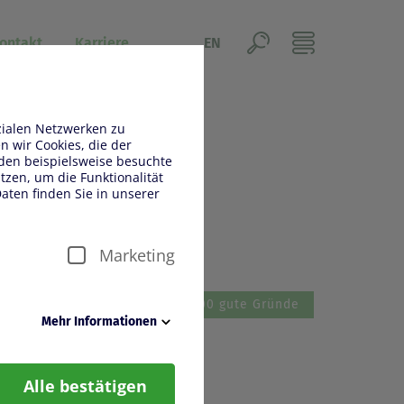
ontakt
Karriere
EN
zialen Netzwerken zu
 wir Cookies, die der
den beispielsweise besuchte
zen, um die Funktionalität
aten finden Sie in unserer
6
Marketing
üse
Bloomways
1000 gute Gründe
Mehr Informationen
en reibungslosen Betrieb der
Alle bestätigen
„eingeloggt bleiben“, damit
glichen können.