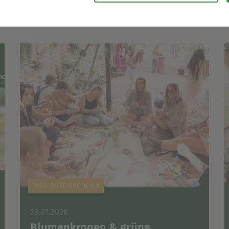
zeitlichen Abständen anonymisierte Daten und Statistiken, um un
 Daten verwenden wir beispielsweise, um die Entwicklung von Besu
re Seitenbesucher nachvollziehen zu können.
nen die Bedienung unserer Seiten zu erleichtern. So können wir be
e oder Webseiten-Einstellungen temporär speichern und Ihnen di
der zur Verfügung stellen.
rsonalisierung, um Ihnen Inhalte anzuzeigen, die relevanter für S
ntieren, die genau auf Ihr bisheriges Suchverhalten zugeschnitte
1000 GUTE GRÜNDE #
23.07.2026
Blumenkronen & grüne