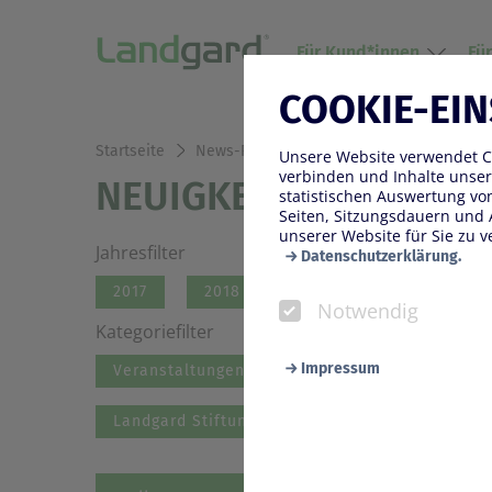
Für Kund*innen
Fü
COOKIE-EI
Startseite
News-Presse
Unsere Website verwendet Co
verbinden und Inhalte unser
NEUIGKEITEN
statistischen Auswertung v
Seiten, Sitzungsdauern und 
unserer Website für Sie zu v
Jahresfilter
Datenschutzerklärung.
2017
2018
2019
2020
Notwendig
Kategoriefilter
Impressum
Veranstaltungen
Konzern
Blumen 
Landgard Stiftung
Notwendig
Diese Cookies werden zur Ge
Seite benötigt werden. Darun
wir Ihnen bei einem erneute