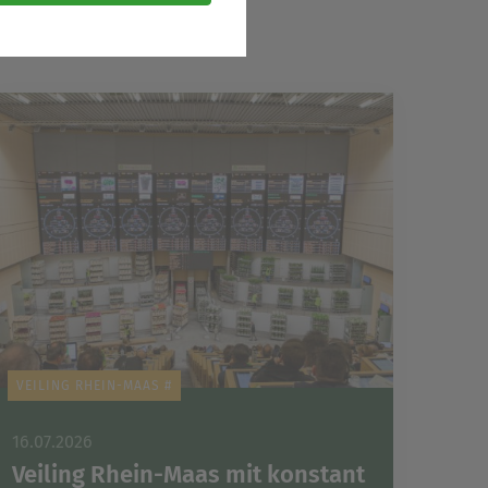
sere Dienste und Angebote
cherzahlen oder den Effekt
ispielsweise
ese bei einem erneuten
ie sind. So können wir Ihnen
n sind.
VEILING RHEIN-MAAS #
16.07.2026
Veiling Rhein-Maas mit konstant