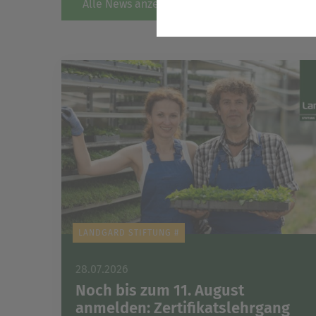
Alle News anzeigen
Statistik
Wir erfassen in bestimmten 
stetig zu verbessern. Diese
bestimmter Inhalte auf unse
Komfort
Diese Cookies helfen uns, Ih
Suchergebnisse, Suchbegriff
Besuch der Seite schnell wie
Marketing
Wir verwenden Cookies für Pe
beispielweise Angebote präse
LANDGARD STIFTUNG #
28.07.2026
Noch bis zum 11. August
anmelden: Zertifikatslehrgang