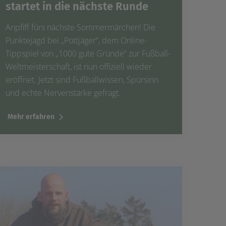
startet in die nächste Runde
Anpfiff fürs nächste Sommermärchen! Die
Punktejagd bei „Pottjäger“, dem Online-
Tippspiel von „1000 gute Gründe“ zur Fußball-
Weltmeisterschaft, ist nun offiziell wieder
eröffnet. Jetzt sind Fußballwissen, Spürsinn
und echte Nervenstärke gefragt.
Mehr erfahren