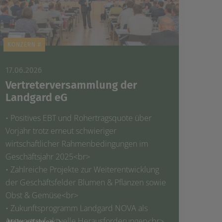
KONZERN #
17.06.2026
Vertreterversammlung der
Landgard eG
• Positives EBT und Rohertragsquote über
Vorjahr trotz erneut schwieriger
wirtschaftlicher Rahmenbedingungen im
Geschäftsjahr 2025<br>
• Zahlreiche Projekte zur Weiterentwicklung
der Geschäftsfelder Blumen & Pflanzen sowie
Obst & Gemüse<br>
• Zukunftsprogramm Landgard NOVA als
Antwort auf aktuelle Herausforderungen<br>