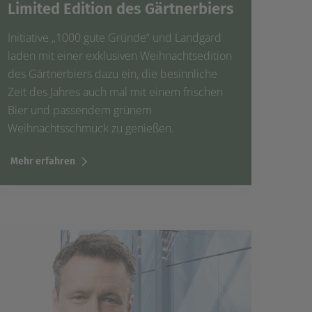
Limited Edition des Gärtnerbiers
Initiative „1000 gute Gründe“ und Landgard
laden mit einer exklusiven Weihnachtsedition
des Gärtnerbiers dazu ein, die besinnliche
Zeit des Jahres auch mal mit einem frischen
Bier und passendem grünem
Weihnachtsschmuck zu genießen.
Mehr erfahren