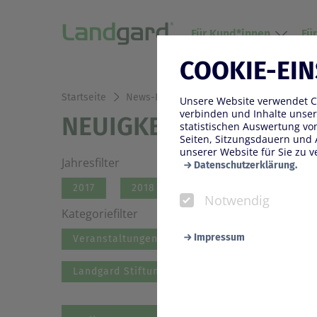
Für Kund*innen
Fü
COOKIE-EI
Startseite
News-Presse
Unsere Website verwendet Co
verbinden und Inhalte unser
NEUIGKEITEN
statistischen Auswertung v
Seiten, Sitzungsdauern und 
unserer Website für Sie zu v
Jahresfilter
Datenschutzerklärung.
2017
2018
2019
2020
Notwendig
Kategoriefilter
Impressum
Veranstaltungen
Konzern
Blumen 
Landgard Stiftung
Notwendig
Diese Cookies werden zur Ge
Seite benötigt werden. Darun
wir Ihnen bei einem erneute