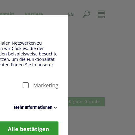
ontakt
Karriere
EN
zialen Netzwerken zu
 wir Cookies, die der
den beispielsweise besuchte
zen, um die Funktionalität
aten finden Sie in unserer
6
Marketing
üse
Bloomways
1000 gute Gründe
Mehr Informationen
en reibungslosen Betrieb der
Alle bestätigen
„eingeloggt bleiben“, damit
glichen können.