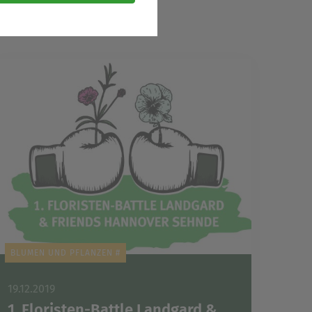
sere Dienste und Angebote
cherzahlen oder den Effekt
ispielsweise
ese bei einem erneuten
ie sind. So können wir Ihnen
n sind.
BLUMEN UND PFLANZEN #
19.12.2019
1. Floristen-Battle Landgard &