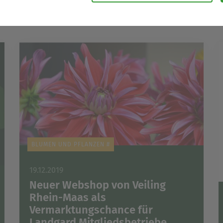
zeitlichen Abständen anonymisierte Daten und Statistiken, um un
 Daten verwenden wir beispielsweise, um die Entwicklung von Besu
re Seitenbesucher nachvollziehen zu können.
nen die Bedienung unserer Seiten zu erleichtern. So können wir be
e oder Webseiten-Einstellungen temporär speichern und Ihnen di
der zur Verfügung stellen.
rsonalisierung, um Ihnen Inhalte anzuzeigen, die relevanter für S
ntieren, die genau auf Ihr bisheriges Suchverhalten zugeschnitte
BLUMEN UND PFLANZEN #
19.12.2019
Neuer Webshop von Veiling
Rhein-Maas als
Vermarktungschance für
Landgard Mitgliedsbetriebe