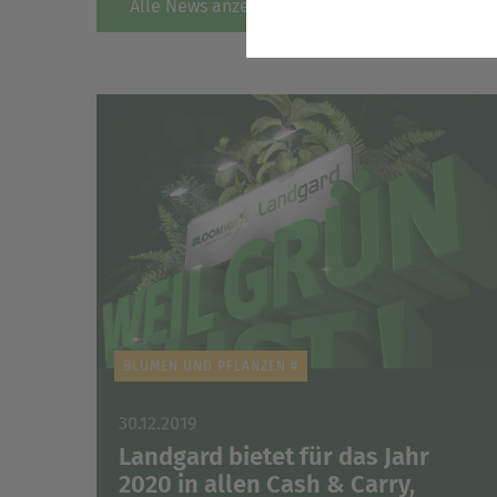
Alle News anzeigen
Statistik
Wir erfassen in bestimmten 
stetig zu verbessern. Diese
bestimmter Inhalte auf unse
Komfort
Diese Cookies helfen uns, Ih
Suchergebnisse, Suchbegriff
Besuch der Seite schnell wie
Marketing
Wir verwenden Cookies für Pe
beispielweise Angebote präse
BLUMEN UND PFLANZEN #
30.12.2019
Landgard bietet für das Jahr
2020 in allen Cash & Carry,