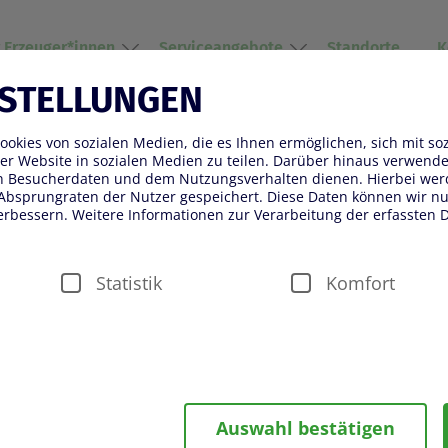
r Erzeuger*innen
Serviceangebote
Standorte
K
NSTELLUNGEN
okies von sozialen Medien, die es Ihnen ermöglichen, sich mit so
er Website in sozialen Medien zu teilen. Darüber hinaus verwenden
on Besucherdaten und dem Nutzungsverhalten dienen. Hierbei wer
Absprungraten der Nutzer gespeichert. Diese Daten können wir nut
erbessern. Weitere Informationen zur Verarbeitung der erfassten D
2021
2022
2023
2024
2025
202
Statistik
Komfort
und Pflanzen
Veiling Rhein-Maas
Obst und Gem
währleistung von Sicherheitsfunktionalitäten verwendet, die für d
Auswahl bestätigen
ter fällt beispielsweise die Speicherung Ihrer Einstellung für das 
n Besuch der Seite eine schnellere Nutzung unserer Dienste ermö