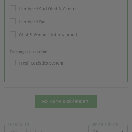
einem erneuten Besuch der Seite schnell wieder zur
Landgard Süd Obst & Gemüse
Verfügung stellen.
Marketing
Landgard Bio
Wir verwenden Cookies für Personalisierung, um Ihnen
Inhalte anzuzeigen, die relevanter für Sie sind. So
Obst & Gemüse International
können wir Ihnen beispielweise Angebote präsentieren,
die genau auf Ihr bisheriges Suchverhalten
zugeschnitten sind.
Tochtergesellschaften
Fresh Logistics System
Karte ausblenden
PLZ und Ort
Umkreis in km