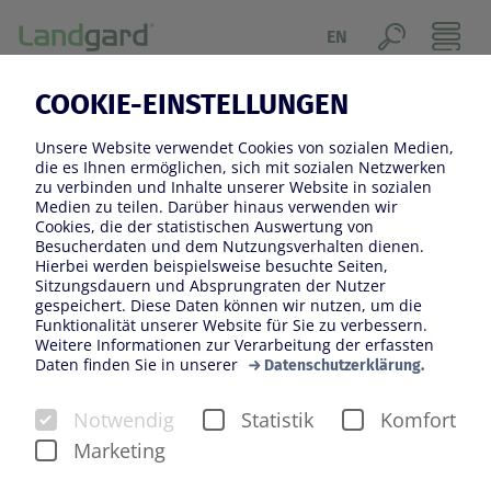
EN
COOKIE-EINSTELLUNGEN
Standort suchen
Unsere Website verwendet Cookies von sozialen Medien,
die es Ihnen ermöglichen, sich mit sozialen Netzwerken
Standort suchen...
zu verbinden und Inhalte unserer Website in sozialen
Medien zu teilen. Darüber hinaus verwenden wir
Cookies, die der statistischen Auswertung von
Besucherdaten und dem Nutzungsverhalten dienen.
Hierbei werden beispielsweise besuchte Seiten,
Filter
Sitzungsdauern und Absprungraten der Nutzer
gespeichert. Diese Daten können wir nutzen, um die
Funktionalität unserer Website für Sie zu verbessern.
Alle Standorte anzeigen
Weitere Informationen zur Verarbeitung der erfassten
Daten finden Sie in unserer
Datenschutzerklärung.
Blumen & Pflanzen
Notwendig
Statistik
Komfort
Cash & Carry-Märkte
Marketing
Deko & Floristikbedarf