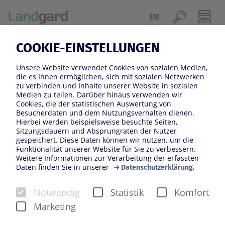
EN
COOKIE-EINSTELLUNGEN
GESELLSCHAFT
Unsere Website verwendet Cookies von sozialen Medien,
Als Erzeugergenossenschaft mit mehr als
die es Ihnen ermöglichen, sich mit sozialen Netzwerken
zu verbinden und Inhalte unserer Website in sozialen
hundertjähriger Tradition fühlen wir uns besonders
Medien zu teilen. Darüber hinaus verwenden wir
verpflichtet, einen Beitrag zur Stärkung der
Cookies, die der statistischen Auswertung von
Besucherdaten und dem Nutzungsverhalten dienen.
Gesellschaft zu leisten. Daher nehmen wir unsere
Hierbei werden beispielsweise besuchte Seiten,
unternehmerische Verantwortung sehr ernst. Im
Sitzungsdauern und Absprungraten der Nutzer
gespeichert. Diese Daten können wir nutzen, um die
Rahmen des gesellschaftlichen Engagements setzt sich
Funktionalität unserer Website für Sie zu verbessern.
Landgard besonders für die Förderung von Bildung
Weitere Informationen zur Verarbeitung der erfassten
Daten finden Sie in unserer
und Forschung ein. Mit der Landgard Stiftung wurde
Datenschutzerklärung.
außerdem eine gemeinnützige Organisation
Notwendig
Statistik
Komfort
geschaffen, die es sich zum Ziel gesetzt hat, die
Marketing
inländische Pflanzenzucht und den Gartenbau
insbesondere in den Bereichen Zierpflanzen sowie