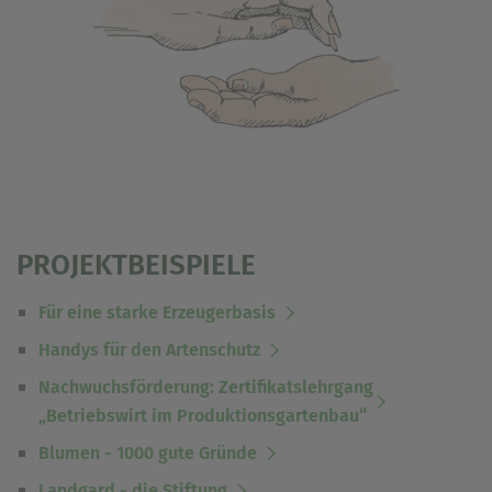
einem erneuten Besuch der Seite schnell wieder zur
Verfügung stellen.
Marketing
Wir verwenden Cookies für Personalisierung, um Ihnen
Inhalte anzuzeigen, die relevanter für Sie sind. So
können wir Ihnen beispielweise Angebote präsentieren,
die genau auf Ihr bisheriges Suchverhalten
zugeschnitten sind.
PROJEKTBEISPIELE
Für eine starke Erzeugerbasis
Handys für den Artenschutz
Nachwuchsförderung: Zertifikatslehrgang
„Betriebswirt im Produktionsgartenbau“
Blumen - 1000 gute Gründe
Landgard - die Stiftung