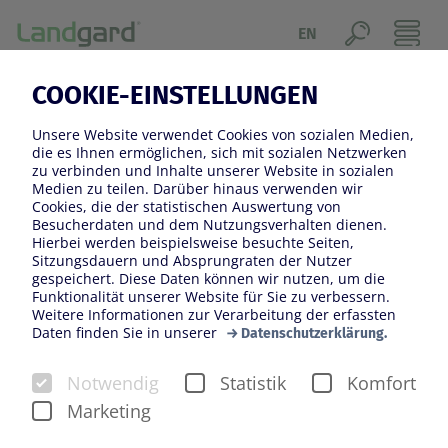
EN
COOKIE-EINSTELLUNGEN
Für unbeschwerten Genuss - garantiert
Unsere Website verwendet Cookies von sozialen Medien,
ISSBIO!
die es Ihnen ermöglichen, sich mit sozialen Netzwerken
zu verbinden und Inhalte unserer Website in sozialen
Medien zu teilen. Darüber hinaus verwenden wir
Alles bio – noch nie war dieses Versprechen so wichtig
Cookies, die der statistischen Auswertung von
wie heute. Gesunde Ernährung fängt schließlich bei
Besucherdaten und dem Nutzungsverhalten dienen.
Hierbei werden beispielsweise besuchte Seiten,
den naturbelassenen Zutaten an. So sind das
Sitzungsdauern und Absprungraten der Nutzer
biologisch angebaute und zertifizierte Gemüse, Obst
gespeichert. Diese Daten können wir nutzen, um die
und die Kräuter der innovativen Landgard-Eigenmarke
Funktionalität unserer Website für Sie zu verbessern.
Weitere Informationen zur Verarbeitung der erfassten
„ISS BIO!“ die optimale Basis für knackige Salate, leckere
Daten finden Sie in unserer
Datenschutzerklärung.
Pfannengerichte und andere köstliche Zubereitungen
rund um die frischen Bio-Produkte. Leckere
Notwendig
Statistik
Komfort
Rezeptideen auf jeder Verpackung und nützliches
Marketing
Wissen auf der Website www.issbio.com runden das