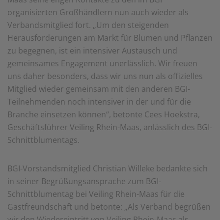
einem erneuten Besuch der Seite schnell wieder zur
organisierten Großhändlern nun auch wieder als
Verfügung stellen.
Verbandsmitglied fort. „Um den steigenden
Marketing
Herausforderungen am Markt für Blumen und Pflanzen
Wir verwenden Cookies für Personalisierung, um Ihnen
zu begegnen, ist ein intensiver Austausch und
Inhalte anzuzeigen, die relevanter für Sie sind. So
können wir Ihnen beispielweise Angebote präsentieren,
gemeinsames Engagement unerlässlich. Wir freuen
die genau auf Ihr bisheriges Suchverhalten
uns daher besonders, dass wir uns nun als offizielles
zugeschnitten sind.
Mitglied wieder gemeinsam mit den anderen BGI-
Teilnehmenden noch intensiver in der und für die
Branche einsetzen können“, betonte Cees Hoekstra,
Geschäftsführer Veiling Rhein-Maas, anlässlich des BGI-
Schnittblumentags.
BGI-Vorstandsmitglied Christian Willeke bedankte sich
in seiner Begrüßungsansprache zum BGI-
Schnittblumentag bei Veiling Rhein-Maas für die
Gastfreundschaft und betonte: „Als Verband begrüßen
wir den Wiedereintritt von Veiling Rhein-Maas als