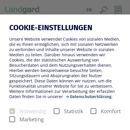
EN
20.06.2023
COOKIE-EINSTELLUNGEN
VEILING RHEIN-MAAS IST
Unsere Website verwendet Cookies von sozialen Medien,
WIEDER FÖRDERMITGLIED IM
die es Ihnen ermöglichen, sich mit sozialen Netzwerken
zu verbinden und Inhalte unserer Website in sozialen
VERBAND DES DEUTSCHEN
Medien zu teilen. Darüber hinaus verwenden wir
Cookies, die der statistischen Auswertung von
BLUMEN-GROSS- UND I
Besucherdaten und dem Nutzungsverhalten dienen.
Hierbei werden beispielsweise besuchte Seiten,
MPORTHANDELS (BGI)
Sitzungsdauern und Absprungraten der Nutzer
gespeichert. Diese Daten können wir nutzen, um die
Funktionalität unserer Website für Sie zu verbessern.
Weitere Informationen zur Verarbeitung der erfassten
Daten finden Sie in unserer
Datenschutzerklärung.
Notwendig
Statistik
Komfort
Marketing