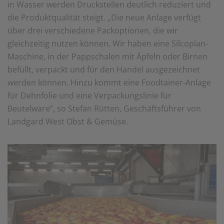
in Wasser werden Druckstellen deutlich reduziert und
einem erneuten Besuch der Seite schnell wieder zur
die Produktqualität steigt. „Die neue Anlage verfügt
Verfügung stellen.
über drei verschiedene Packoptionen, die wir
Marketing
gleichzeitig nutzen können. Wir haben eine Silcoplan-
Wir verwenden Cookies für Personalisierung, um Ihnen
Inhalte anzuzeigen, die relevanter für Sie sind. So
Maschine, in der Pappschalen mit Äpfeln oder Birnen
können wir Ihnen beispielweise Angebote präsentieren,
befüllt, verpackt und für den Handel ausgezeichnet
die genau auf Ihr bisheriges Suchverhalten
zugeschnitten sind.
werden können. Hinzu kommt eine Foodtainer-Anlage
für Dehnfolie und eine Verpackungslinie für
Beutelware“, so Stefan Rütten, Geschäftsführer von
Landgard West Obst & Gemüse.