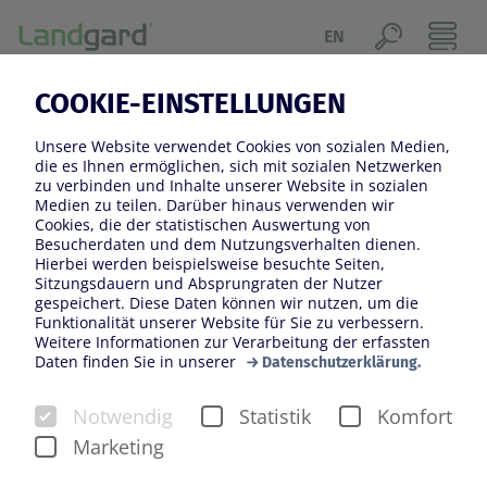
EN
19.11.2025
COOKIE-EINSTELLUNGEN
TECHNIK-OFFENSIVE FÜR
Unsere Website verwendet Cookies von sozialen Medien,
MEHR EFFIZIENZ UND
die es Ihnen ermöglichen, sich mit sozialen Netzwerken
zu verbinden und Inhalte unserer Website in sozialen
QUALITÄT IN BORNHEIM-
Medien zu teilen. Darüber hinaus verwenden wir
Cookies, die der statistischen Auswertung von
ROISDORF
Besucherdaten und dem Nutzungsverhalten dienen.
Hierbei werden beispielsweise besuchte Seiten,
Sitzungsdauern und Absprungraten der Nutzer
gespeichert. Diese Daten können wir nutzen, um die
Funktionalität unserer Website für Sie zu verbessern.
Weitere Informationen zur Verarbeitung der erfassten
Daten finden Sie in unserer
Datenschutzerklärung.
Notwendig
Statistik
Komfort
Marketing