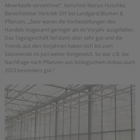
Abverkäufe verzeichnet“, berichtet Marius Huschka,
einem erneuten Besuch der Seite schnell wieder zur
Verfügung stellen.
Bereichsleiter Vertrieb DIY bei Landgard Blumen &
Pflanzen. „Zwar waren die Vorbestellungen des
Marketing
Wir verwenden Cookies für Personalisierung, um Ihnen
Handels insgesamt geringer als im Vorjahr ausgefallen.
Inhalte anzuzeigen, die relevanter für Sie sind. So
Das Tagesgeschäft lief dann aber sehr gut und die
können wir Ihnen beispielweise Angebote präsentieren,
die genau auf Ihr bisheriges Suchverhalten
Trends aus den Vorjahren haben sich bis zum
zugeschnitten sind.
Saisonende im Juni weiter fortgesetzt. So war z.B. die
Nachfrage nach Pflanzen aus biologischem Anbau auch
2023 besonders gut.“