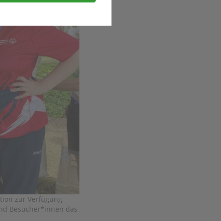
sere Dienste und Angebote
cherzahlen oder den Effekt
ispielsweise
ese bei einem erneuten
ie sind. So können wir Ihnen
n sind.
tion zur Verfügung
 und Besucher*innen das