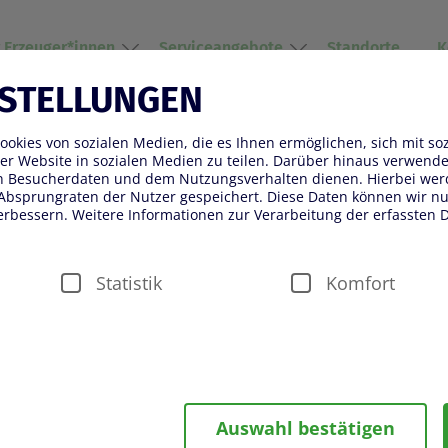
r Erzeuger*innen
Serviceangebote
Standorte
K
NSTELLUNGEN
okies von sozialen Medien, die es Ihnen ermöglichen, sich mit so
S HERZ FÜR DIE SPECIAL
er Website in sozialen Medien zu teilen. Darüber hinaus verwenden
on Besucherdaten und dem Nutzungsverhalten dienen. Hierbei wer
S WORLD GAMES
Absprungraten der Nutzer gespeichert. Diese Daten können wir nut
erbessern. Weitere Informationen zur Verarbeitung der erfassten D
Statistik
Komfort
währleistung von Sicherheitsfunktionalitäten verwendet, die für d
Auswahl bestätigen
ter fällt beispielsweise die Speicherung Ihrer Einstellung für das 
n Besuch der Seite eine schnellere Nutzung unserer Dienste ermö