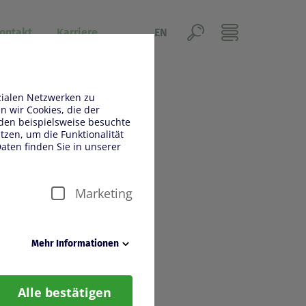
ontakt
Karriere
EN
zialen Netzwerken zu
 wir Cookies, die der
den beispielsweise besuchte
zen, um die Funktionalität
aten finden Sie in unserer
Marketing
Mehr Informationen
en reibungslosen Betrieb der
Alle bestätigen
„eingeloggt bleiben“, damit
glichen können.