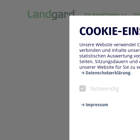
Für Kund*innen
Fü
COOKIE-EI
23.06.2023
Unsere Website verwendet Co
FLORALE
verbinden und Inhalte unser
statistischen Auswertung v
OLYMPIC
Seiten, Sitzungsdauern und 
unserer Website für Sie zu v
Datenschutzerklärung.
Notwendig
Impressum
Notwendig
Diese Cookies werden zur Ge
Seite benötigt werden. Darun
wir Ihnen bei einem erneute