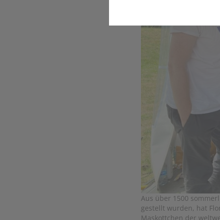
Statistik
Wir erfassen in bestimmten 
stetig zu verbessern. Diese
bestimmter Inhalte auf unse
Komfort
Diese Cookies helfen uns, Ih
Suchergebnisse, Suchbegriff
Besuch der Seite schnell wie
Marketing
Wir verwenden Cookies für Pe
beispielweise Angebote präse
Aus über 1500 sommerli
gestellt wurden, hat Fl
Maskottchen der weltwei