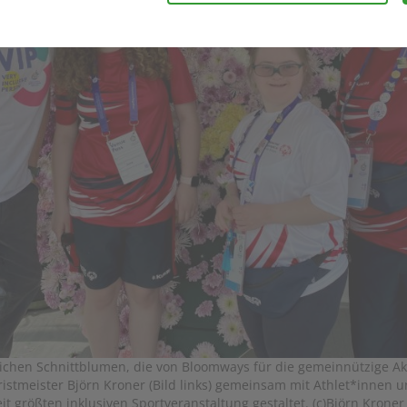
zeitlichen Abständen anonymisierte Daten und Statistiken, um un
 Daten verwenden wir beispielsweise, um die Entwicklung von Besu
re Seitenbesucher nachvollziehen zu können.
nen die Bedienung unserer Seiten zu erleichtern. So können wir be
e oder Webseiten-Einstellungen temporär speichern und Ihnen di
der zur Verfügung stellen.
rsonalisierung, um Ihnen Inhalte anzuzeigen, die relevanter für S
ntieren, die genau auf Ihr bisheriges Suchverhalten zugeschnitte
chen Schnittblumen, die von Bloomways für die gemeinnützige Ak
oristmeister Björn Kroner (Bild links) gemeinsam mit Athlet*innen
t größten inklusiven Sportveranstaltung gestaltet. (c)Björn Kroner