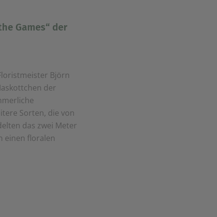
 the Games“ der
loristmeister Björn
Maskottchen der
mmerliche
tere Sorten, die von
delten das zwei Meter
 einen floralen