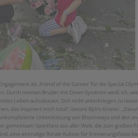
ngagement als ‚Friend of the Games‘ für die Special Olymp
. Durch meinen Bruder mit Down-Syndrom weiß ich, wie vi
mmtes Leben aufzubauen. Sich nicht unterkriegen zu lassen,
hen, das inspiriert mich total“, betont Björn Kroner. „Dar
unkomplizierte Unterstützung von Bloomways und den an
ir gemeinsam Sportfans aus aller Welt, die zum großen Fi
nd, eine einmalige florale Kulisse für Erinnerungsfotos bi