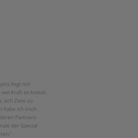
ics liegt mir
el Kraft es kostet,
 sich Ziele zu
um habe ich mich
deren Partnern
nale der Special
eten.“