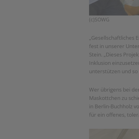
(c)SOWG
„Gesellschaftliches 
fest in unserer Unt
Stein. „Dieses Proje
Inklusion einzusetz
unterstützen und so 
Wer übrigens bei de
Maskottchen zu schie
in Berlin-Buchholz v
für ein offenes, tole