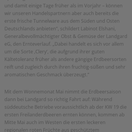
einem erneuten Besuch der Seite schnell wieder zur
und damit einige Tage früher als im Vorjahr – können
Verfügung stellen.
wir unseren Handelspartnern aber auch bereits die
erste frische Tunnelware aus dem Süden und Osten
Marketing
Wir verwenden Cookies für Personalisierung, um Ihnen
Deutschlands anbieten“, schildert Labinot Elshani,
Inhalte anzuzeigen, die relevanter für Sie sind. So
Generalbevollmächtigter Obst & Gemüse der Landgard
können wir Ihnen beispielweise Angebote präsentieren,
die genau auf Ihr bisheriges Suchverhalten
eG, den Ernteverlauf. „Dabei handelt es sich vor allem
zugeschnitten sind.
um die Sorte ‚Clery‘, die aufgrund ihrer guten
Kältetoleranz früher als andere gängige Erdbeersorten
reift und zugleich durch ihren fruchtig-süßen und sehr
aromatischen Geschmack überzeugt.“
Mit dem Wonnemonat Mai nimmt die Erdbeersaison
dann bei Landgard so richtig Fahrt auf: Während
süddeutsche Betriebe voraussichtlich ab der KW 19 die
ersten Freilanderdbeeren ernten können, kommen ab
Mitte Mai auch im Westen die ersten leckeren
regionalen roten Früchte aus geschütztem