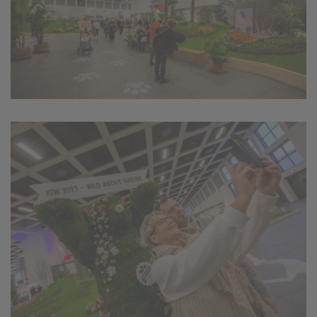
einem erneuten Besuch der Seite schnell wieder zur
Verfügung stellen.
Marketing
Wir verwenden Cookies für Personalisierung, um Ihnen
Inhalte anzuzeigen, die relevanter für Sie sind. So
können wir Ihnen beispielweise Angebote präsentieren,
die genau auf Ihr bisheriges Suchverhalten
zugeschnitten sind.