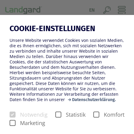
EN
01.02.2023
COOKIE-EINSTELLUNGEN
BLUMENHALLE 2023:
Unsere Website verwendet Cookies von sozialen Medien,
300.000 IGW-BESUCHENDE
die es Ihnen ermöglichen, sich mit sozialen Netzwerken
zu verbinden und Inhalte unserer Website in sozialen
WAREN „WILD ABOUT
Medien zu teilen. Darüber hinaus verwenden wir
Cookies, die der statistischen Auswertung von
NATURE“
Besucherdaten und dem Nutzungsverhalten dienen.
Hierbei werden beispielsweise besuchte Seiten,
Sitzungsdauern und Absprungraten der Nutzer
gespeichert. Diese Daten können wir nutzen, um die
Funktionalität unserer Website für Sie zu verbessern.
Weitere Informationen zur Verarbeitung der erfassten
Daten finden Sie in unserer
Datenschutzerklärung.
Notwendig
Statistik
Komfort
Marketing