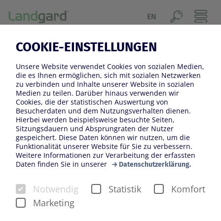
EN
17.08.2023
COOKIE-EINSTELLUNGEN
AUSBILDUNG BEI LANDGARD:
Unsere Website verwendet Cookies von sozialen Medien,
START DES NEUEN
die es Ihnen ermöglichen, sich mit sozialen Netzwerken
zu verbinden und Inhalte unserer Website in sozialen
AUSBILDUNGSJAHRES UND
Medien zu teilen. Darüber hinaus verwenden wir
Cookies, die der statistischen Auswertung von
ERFOLGREICH BESTANDENE
Besucherdaten und dem Nutzungsverhalten dienen.
Hierbei werden beispielsweise besuchte Seiten,
PRÜFUNGEN
Sitzungsdauern und Absprungraten der Nutzer
gespeichert. Diese Daten können wir nutzen, um die
Funktionalität unserer Website für Sie zu verbessern.
Weitere Informationen zur Verarbeitung der erfassten
Daten finden Sie in unserer
Datenschutzerklärung.
Notwendig
Statistik
Komfort
Marketing