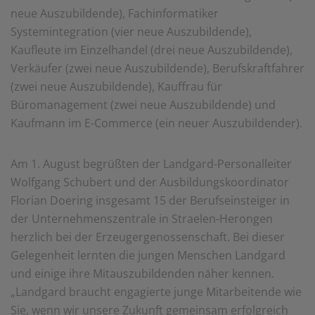
einem erneuten Besuch der Seite schnell wieder zur
neue Auszubildende), Fachinformatiker
Verfügung stellen.
Systemintegration (vier neue Auszubildende),
Kaufleute im Einzelhandel (drei neue Auszubildende),
Marketing
Wir verwenden Cookies für Personalisierung, um Ihnen
Verkäufer (zwei neue Auszubildende), Berufskraftfahrer
Inhalte anzuzeigen, die relevanter für Sie sind. So
(zwei neue Auszubildende), Kauffrau für
können wir Ihnen beispielweise Angebote präsentieren,
die genau auf Ihr bisheriges Suchverhalten
Büromanagement (zwei neue Auszubildende) und
zugeschnitten sind.
Kaufmann im E-Commerce (ein neuer Auszubildender).
Am 1. August begrüßten der Landgard-Personalleiter
Wolfgang Schubert und der Ausbildungskoordinator
Florian Doering insgesamt 15 der Berufseinsteiger in
der Unternehmenszentrale in Straelen-Herongen
herzlich bei der Erzeugergenossenschaft. Bei dieser
Gelegenheit lernten die jungen Menschen Landgard
und einige ihre Mitauszubildenden näher kennen.
„Landgard braucht engagierte junge Mitarbeitende wie
Sie, wenn wir unsere Zukunft gemeinsam erfolgreich