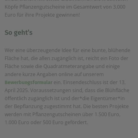
einem erneuten Besuch der Seite schnell wieder zur
Köpfe Pflanzengutscheine im Gesamtwert von 3.000
Verfügung stellen.
Euro für ihre Projekte gewinnen!
Marketing
Wir verwenden Cookies für Personalisierung, um Ihnen
So geht’s
Inhalte anzuzeigen, die relevanter für Sie sind. So
können wir Ihnen beispielweise Angebote präsentieren,
die genau auf Ihr bisheriges Suchverhalten
zugeschnitten sind.
Wer eine überzeugende Idee für eine bunte, blühende
Fläche hat, die allen zugänglich ist, reicht ein Foto der
Fläche sowie die Quadratmeterangabe und einige
andere kurze Angaben online auf unserem
ein. Einsendeschluss ist der 13.
Bewerbungsformular
April 2025. Voraussetzungen sind, dass die Blühfläche
öffentlich zugänglich ist und der*die Eigentümer*in
der Bepflanzung zugestimmt hat. Die besten Projekte
werden mit Pflanzengutscheinen über 1.500 Euro,
1.000 Euro oder 500 Euro gefördert.