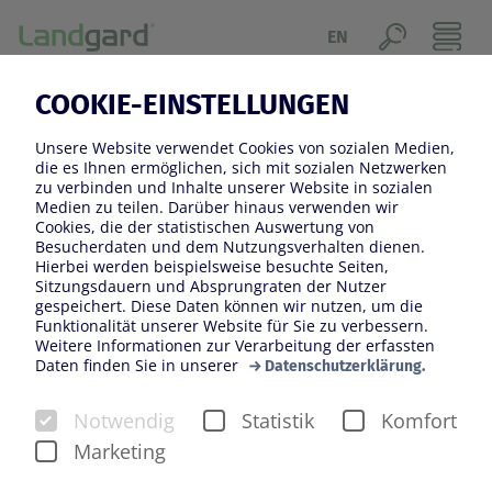
EN
29.01.2025
COOKIE-EINSTELLUNGEN
„NEIN ZU STEIN!“
Unsere Website verwendet Cookies von sozialen Medien,
GEWINNCHANCE FÜR MEHR
die es Ihnen ermöglichen, sich mit sozialen Netzwerken
zu verbinden und Inhalte unserer Website in sozialen
GRÜN IN DER STADT
Medien zu teilen. Darüber hinaus verwenden wir
Cookies, die der statistischen Auswertung von
Besucherdaten und dem Nutzungsverhalten dienen.
Hierbei werden beispielsweise besuchte Seiten,
Sitzungsdauern und Absprungraten der Nutzer
gespeichert. Diese Daten können wir nutzen, um die
Funktionalität unserer Website für Sie zu verbessern.
Weitere Informationen zur Verarbeitung der erfassten
Daten finden Sie in unserer
Datenschutzerklärung.
Notwendig
Statistik
Komfort
Marketing